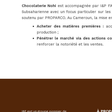
Chocolaterie Nohi
est accompagnée par I&P FAR
Subsaharienne avec un focus particulier sur les 
soutenu par PROPARCO. Au Cameroun, la mise en
Acheter des matières premières :
ac
production ;
Pénétrer le marché via des actions c
renforcer la notoriété et les ventes.
À PROP
I&P est un groupe pionnier de