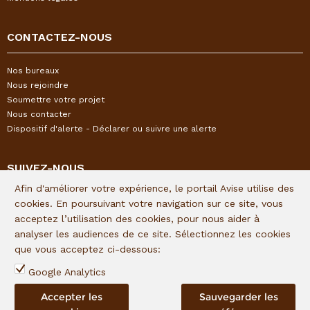
CONTACTEZ-NOUS
Nos bureaux
Nous rejoindre
Soumettre votre projet
Nous contacter
Dispositif d'alerte - Déclarer ou suivre une alerte
SUIVEZ-NOUS
Afin d'améliorer votre expérience, le portail Avise utilise des
Restez informés de l'actualité I&P en vous inscrivant à notre
cookies. En poursuivant votre navigation sur ce site, vous
newsletter trimestrielle :
acceptez l’utilisation des cookies, pour nous aider à
analyser les audiences de ce site. Sélectionnez les cookies
Lien d'inscription
que vous acceptez ci-dessous:
Suivez I&P sur les réseaux sociaux :
Google Analytics
Accepter les
Sauvegarder les