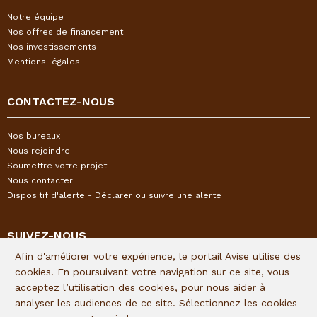
Notre équipe
Nos offres de financement
Nos investissements
Mentions légales
CONTACTEZ-NOUS
Nos bureaux
Nous rejoindre
Soumettre votre projet
Nous contacter
Dispositif d'alerte - Déclarer ou suivre une alerte
SUIVEZ-NOUS
Afin d'améliorer votre expérience, le portail Avise utilise des
Restez informés de l'actualité I&P en vous inscrivant à notre
cookies. En poursuivant votre navigation sur ce site, vous
newsletter trimestrielle :
acceptez l’utilisation des cookies, pour nous aider à
analyser les audiences de ce site. Sélectionnez les cookies
Lien d'inscription