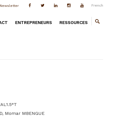
French
Newsletter
ACT
ENTREPRENEURS
RESSOURCES
TAL1.5°T
UD, Momar MBENGUE