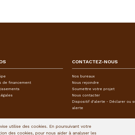
OS
CONTACTEZ-NOUS
ipe
Nos bureaux
s de financement
Nous rejoindre
tissements
Soumettre votre projet
légales
Nous contacter
Dispositif d'alerte - Déclarer ou s
alerte
Avise utilise des cookies. En poursuivant votre
ation des cookies, pour nous aider à analyser les