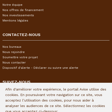
Notre équipe
Nos offres de financement
Nos investissements
Mentions légales
CONTACTEZ-NOUS
Nos bureaux
Nous rejoindre
Soumettre votre projet
Nous contacter
Dispositif d'alerte - Déclarer ou suivre une alerte
SUIVEZ-NOUS
Afin d'améliorer votre expérience, le portail Avise utilise des
Restez informés de l'actualité I&P en vous inscrivant à notre
cookies. En poursuivant votre navigation sur ce site, vous
newsletter trimestrielle :
acceptez l’utilisation des cookies, pour nous aider à
analyser les audiences de ce site. Sélectionnez les cookies
Lien d'inscription
que vous acceptez ci-dessous: