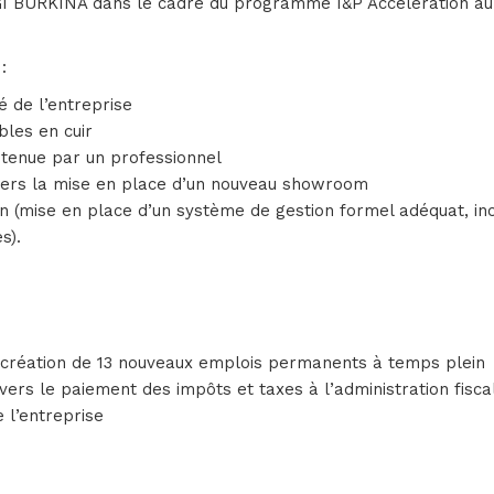
 BURKINA dans le cadre du programme I&P Accélération au 
:
té de l’entreprise
bles en cuir
 tenue par un professionnel
avers la mise en place d’un nouveau showroom
 (mise en place d’un système de gestion formel adéquat, incl
s).
t création de 13 nouveaux emplois permanents à temps plein
avers le paiement des impôts et taxes à l’administration fisc
e l’entreprise