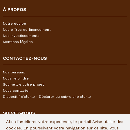
À PROPOS
Notre équipe
Nos offres de financement
Nos investissements
Mentions légales
CONTACTEZ-NOUS
Nos bureaux
Nous rejoindre
Soumettre votre projet
Nous contacter
Dispositif d'alerte - Déclarer ou suivre une alerte
SUIVEZ-NOUS
Afin d'améliorer votre expérience, le portail Avise utilise des
Restez informés de l'actualité I&P en vous inscrivant à notre
cookies. En poursuivant votre navigation sur ce site, vous