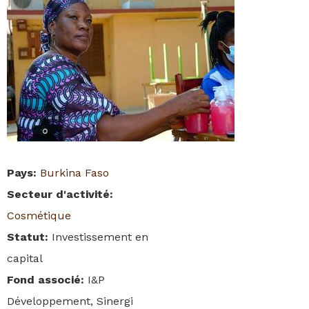
Pays
:
Burkina Faso
Secteur d'activité
:
Cosmétique
Statut
:
Investissement en
capital
Fond associé
:
I&P
Développement, Sinergi