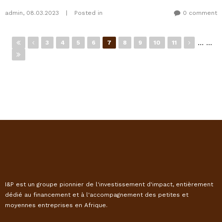
admin
,
08.03.2023
|
Posted in
0 comment
Pages
…
…
3
4
5
6
7
8
9
10
11
I&P est un groupe pionnier de l'investissement d'impact, entièrement
dédié au financement et à l'accompagnement des petites et
moyennes entreprises en Afrique.