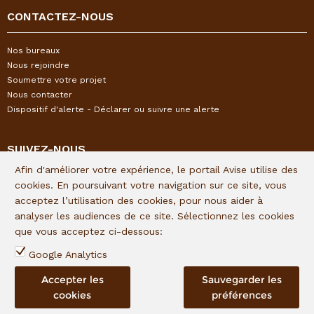
CONTACTEZ-NOUS
Nos bureaux
Nous rejoindre
Soumettre votre projet
Nous contacter
Dispositif d'alerte - Déclarer ou suivre une alerte
SUIVEZ-NOUS
Afin d'améliorer votre expérience, le portail Avise utilise des
Restez informés de l'actualité I&P en vous inscrivant à notre
cookies. En poursuivant votre navigation sur ce site, vous
newsletter trimestrielle :
acceptez l’utilisation des cookies, pour nous aider à
analyser les audiences de ce site. Sélectionnez les cookies
Lien d'inscription
que vous acceptez ci-dessous:
Suivez I&P sur les réseaux sociaux :
Google Analytics
Accepter les
Sauvegarder les
cookies
préférences