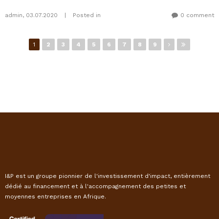
admin
,
03.07.2020
|
Posted in
0 comment
Pages
1
2
3
4
5
6
7
8
9
I&P est un groupe pionnier de l'investissement d'impact, entièrement
dédié au financement et à l'accompagnement des petites et
moyennes entreprises en Afrique.