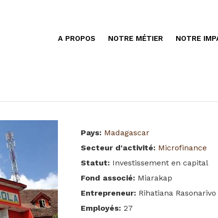
A PROPOS
NOTRE MÉTIER
NOTRE IMP
Pays
:
Madagascar
Secteur d'activité
:
Microfinance
Statut
:
Investissement en capital
Fond associé
:
Miarakap
Entrepreneur
:
Rihatiana Rasonarivo
Employés
:
27