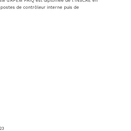
ale d’APEM PAIQ est diplômée de l’INSCAE en
 postes de contrôleur interne puis de
23