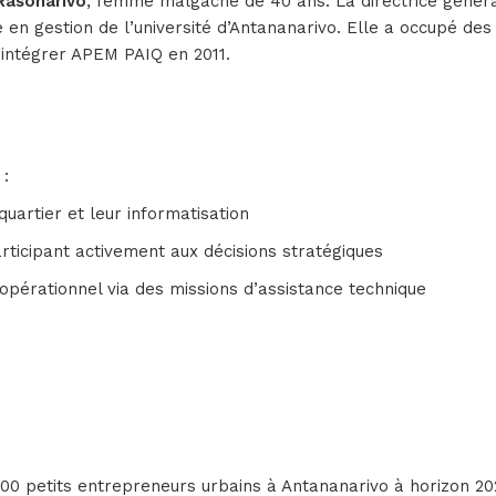
Rasonarivo
, femme malgache de 40 ans. La directrice génér
 en gestion de l’université d’Antananarivo. Elle a occupé des
’intégrer APEM PAIQ en 2011.
 :
uartier et leur informatisation
rticipant activement aux décisions stratégiques
opérationnel via des missions d’assistance technique
s
 000 petits entrepreneurs urbains à Antananarivo à horizon 20