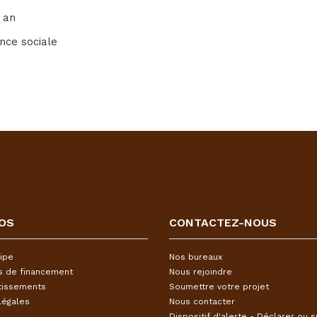
 an
nce sociale
OS
CONTACTEZ-NOUS
ipe
Nos bureaux
s de financement
Nous rejoindre
tissements
Soumettre votre projet
légales
Nous contacter
Dispositif d'alerte - Déclarer ou s