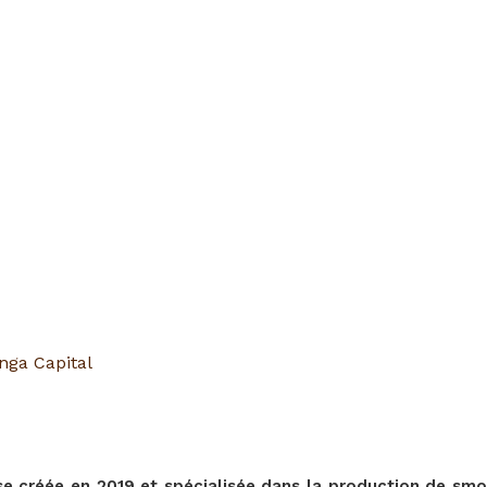
nga Capital
ise créée en 2019 et spécialisée dans la production de smoo