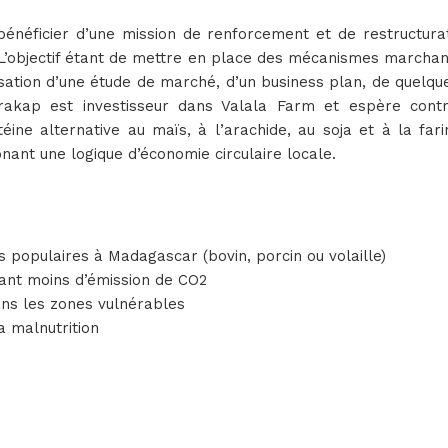
néficier d’une mission de renforcement et de restructurati
 L’objectif étant de mettre en place des mécanismes marchan
sation d’une étude de marché, d’un business plan, de quelqu
Miarakap est investisseur dans Valala Farm et espère co
ne alternative au maïs, à l’arachide, au soja et à la farin
nant une logique d’économie circulaire locale.
 populaires à Madagascar (bovin, porcin ou volaille)
tant moins d’émission de CO2
dans les zones vulnérables
a malnutrition