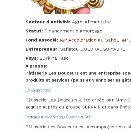
Secteur d'activité
:
Agro-Alimentaire
Statut
:
Financement d'amorçage
Fond associé
:
I&P Accélération au Sahel
,
I&P 
Entrepreneur
:
Safiatou OUEDRAOGO-YABRE
Pays
:
Burkina Faso
A propos
:
Pâtisserie Les Douceurs est une entreprise spéc
produits et services (pains et viennoiseries gâ
L'entrepreneure
Pâtisserie Les Douceurs a été créée par Mme S
acquise auprès du groupe SERVAIR et dans l’hôtel
Partenariat avec Sinergi Burkina et I&P
Pâtisserie Les Douceurs est accompagnée par I&