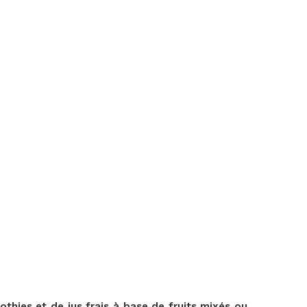
thies et de jus frais à base de fruits mixés ou