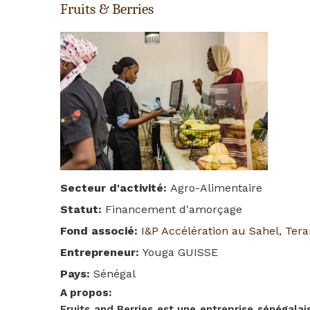
Fruits & Berries
Secteur d'activité
:
Agro-Alimentaire
Statut
:
Financement d'amorçage
Fond associé
:
I&P Accélération au Sahel
,
Tera
Entrepreneur
:
Youga GUISSE
Pays
:
Sénégal
A propos
:
Fruits and Berries est une entreprise sénégala