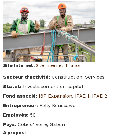
Site Internet
:
Site internet Trianon
Secteur d'activité
:
Construction, Services
Statut
:
Investissement en capital
Fond associé
:
I&P Expansion
,
IPAE 1
,
IPAE 2
Entrepreneur
:
Folly Koussawo
Employés
:
50
Pays
:
Côte d'Ivoire, Gabon
A propos
: