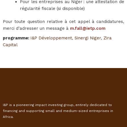
Pour les entreprises au Niger : une attestation de
régularité fiscale (si disponible)
Pour toute question relative à cet appel à candidatures,
merci d’adresser un message à
m.fall@ietp.com
programme
:
I&P Développement
,
Sinergi Niger
,
Zira
Capital
I&P is a pioneering impact investing group, entirely dedicated to
financing and supporting small and medium-sized entreprises in
Africa.