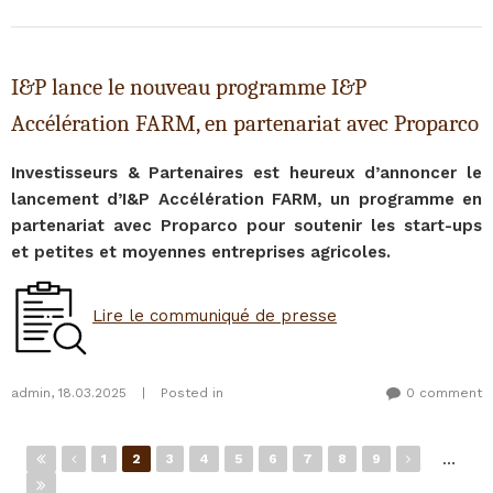
I&P lance le nouveau programme I&P
Accélération FARM, en partenariat avec Proparco
Investisseurs & Partenaires est heureux d’annoncer le
lancement d’I&P Accélération FARM, un programme en
partenariat avec Proparco pour soutenir les start-ups
et petites et moyennes entreprises agricoles.
Lire le communiqué de presse
admin
,
18.03.2025
|
Posted in
0 comment
Pages
…
1
2
3
4
5
6
7
8
9