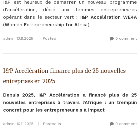
I&P est heureux de démarrer un nouveau programme
d'accélération, dédié aux femmes entrepreneures
opérant dans le secteur vert
: I&P Accélération WE4A
(
W
omen
E
ntrepreneurship
for
A
frica).
admin
,
13.11.2025
|
Posted in
0 comment
I&P Accélération finance plus de 25 nouvelles
entreprises en 2025
Depuis 2025, I&P Accélération a financé plus de 25
nouvelles entreprises à travers l’Afrique : un tremplin
concret pour les entrepreneur.e.s à impact
admin
,
10.11.2025
|
Posted in
0 comment